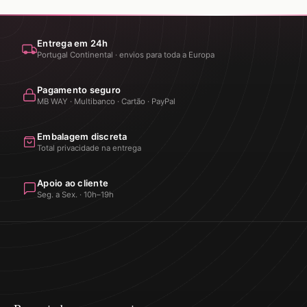
Entrega em 24h
Portugal Continental · envios para toda a Europa
Pagamento seguro
MB WAY · Multibanco · Cartão · PayPal
Embalagem discreta
Total privacidade na entrega
Apoio ao cliente
Seg. a Sex. · 10h–19h