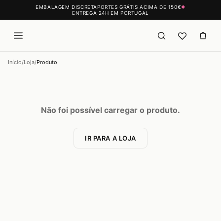
EMBALAGEM DISCRETA
PORTES GRÁTIS ACIMA DE 150€
◆
ENTREGA 24H EM PORTUGAL
Início
/
Loja
/
Produto
Não foi possível carregar o produto.
IR PARA A LOJA