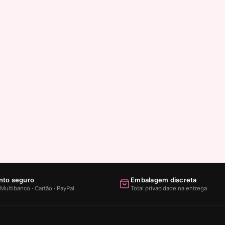
to seguro
Embalagem discreta
Multibanco · Cartão · PayPal
Total privacidade na entrega