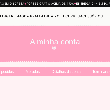
AGEM DISCRETA
PORTES GRÁTIS ACIMA DE 150€
ENTREGA 24H EM PO
◆
◆
LINGERIE
MODA PRAIA
LINHA NOITE
CURVES
ACESSÓRIOS
A minha conta
 pedidos
Moradas
Detalhes da conta
Terminar 