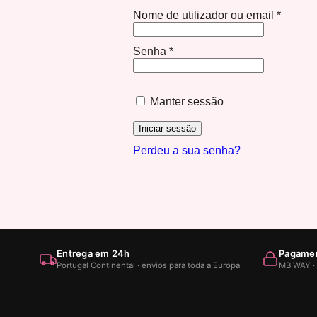
Nome de utilizador ou email
*
Senha
*
Manter sessão
Iniciar sessão
Perdeu a sua senha?
Entrega em 24h
Pagamen
Portugal Continental · envios para toda a Europa
MB WAY · 