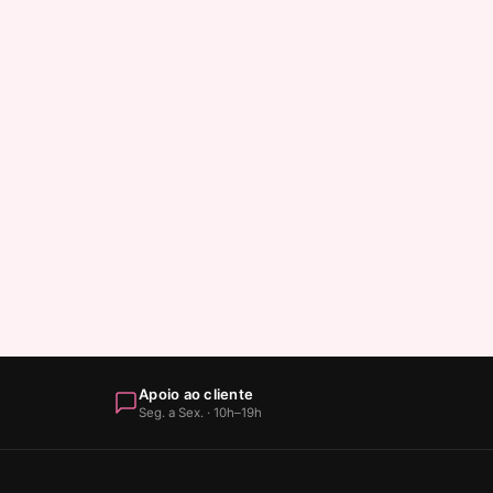
Apoio ao cliente
Seg. a Sex. · 10h–19h