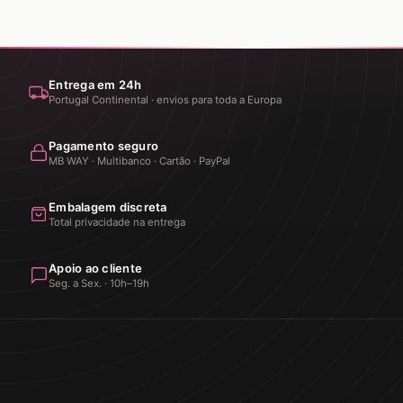
Entrega em 24h
Portugal Continental · envios para toda a Europa
Pagamento seguro
MB WAY · Multibanco · Cartão · PayPal
Embalagem discreta
Total privacidade na entrega
Apoio ao cliente
Seg. a Sex. · 10h–19h