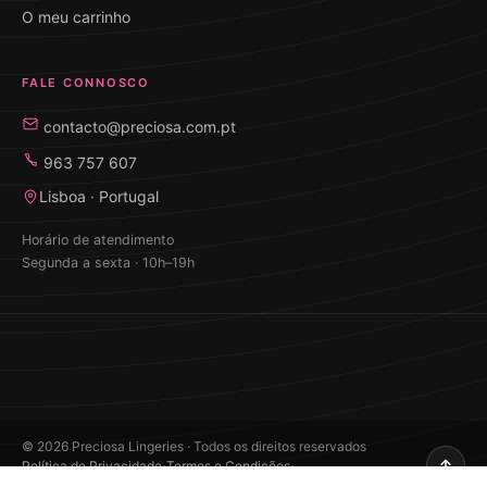
O meu carrinho
FALE CONNOSCO
contacto@preciosa.com.pt
963 757 607
Lisboa · Portugal
Horário de atendimento
Segunda a sexta · 10h–19h
©
2026
Preciosa Lingeries · Todos os direitos reservados
·
·
Política de Privacidade
Termos e Condições
Desenvolvido por Edilander Tôrres