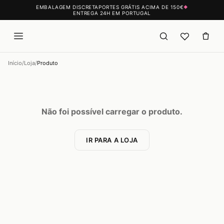
EMBALAGEM DISCRETA
PORTES GRÁTIS ACIMA DE 150€
◆
ENTREGA 24H EM PORTUGAL
Início
/
Loja
/
Produto
Não foi possível carregar o produto.
IR PARA A LOJA