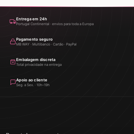
Entrega em 24h
Portugal Continental · envios para toda a Europa
Pagamento seguro
MB WAY · Multibanco · Cartão · PayPal
Embalagem discreta
Total privacidade na entrega
Apoio ao cliente
Seg. a Sex. · 10h–19h