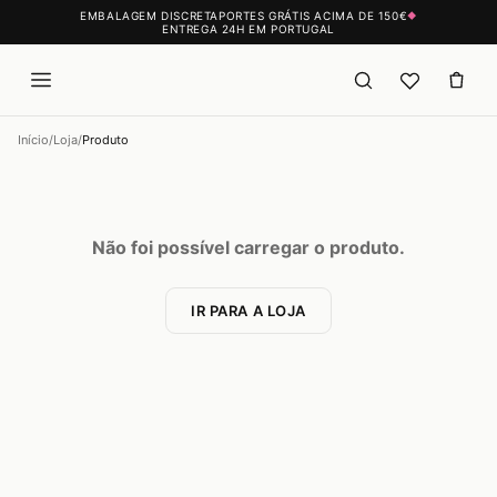
EMBALAGEM DISCRETA
PORTES GRÁTIS ACIMA DE 150€
◆
ENTREGA 24H EM PORTUGAL
Início
/
Loja
/
Produto
Não foi possível carregar o produto.
IR PARA A LOJA