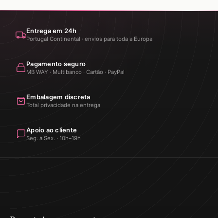
Entrega em 24h
Portugal Continental · envios para toda a Europa
Pagamento seguro
MB WAY · Multibanco · Cartão · PayPal
Embalagem discreta
Total privacidade na entrega
Apoio ao cliente
Seg. a Sex. · 10h–19h