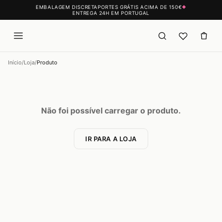
EMBALAGEM DISCRETA
PORTES GRÁTIS ACIMA DE 150€
◆
ENTREGA 24H EM PORTUGAL
Início
/
Loja
/
Produto
Não foi possível carregar o produto.
IR PARA A LOJA