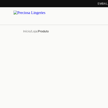
EMBAL
Início
/
Loja
/
Produto