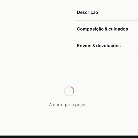
Descrição
Composição & cuidados
Peça em poliamida, elastano 
Envios & devoluções
Lavar à mão em água fria, sem 
Entrega em 24h em Portugal C
discreta. Por higiene, não ef
medidas no
guia de tamanhos
A carregar a peça…