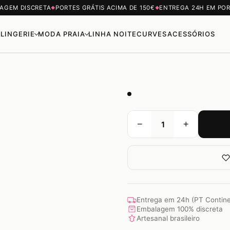
AGEM DISCRETA
PORTES GRÁTIS ACIMA DE 150€
ENTREGA 24H EM PO
◆
◆
LINGERIE
MODA PRAIA
LINHA NOITE
CURVES
ACESSÓRIOS
−
+
Entrega em 24h (PT Contine
Embalagem 100% discreta
Artesanal brasileiro