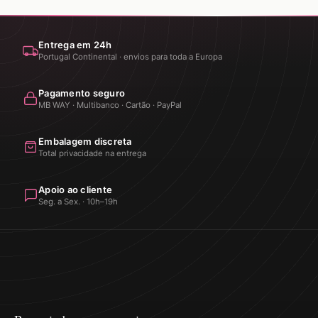
Entrega em 24h
Portugal Continental · envios para toda a Europa
Pagamento seguro
MB WAY · Multibanco · Cartão · PayPal
Embalagem discreta
Total privacidade na entrega
Apoio ao cliente
Seg. a Sex. · 10h–19h