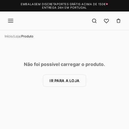
EMBALAGEM DISCRETA
PORTES GRÁTIS ACIMA DE 150€
◆
ENTREGA 24H EM PORTUGAL
Início
/
Loja
/
Produto
Não foi possível carregar o produto.
IR PARA A LOJA