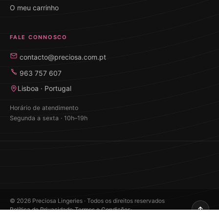
O meu carrinho
FALE CONNOSCO
contacto@preciosa.com.pt
963 757 607
Lisboa · Portugal
Horário de atendimento
Segunda a sexta · 10h–19h
©
2026
Preciosa Lingeries · Todos os direitos reservados
·
·
Política de Privacidade
Termos e Condições
Desenvolvido por Edilander Tôrres