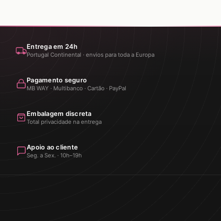
Entrega em 24h
Portugal Continental · envios para toda a Europa
Pagamento seguro
MB WAY · Multibanco · Cartão · PayPal
Embalagem discreta
Total privacidade na entrega
Apoio ao cliente
Seg. a Sex. · 10h–19h