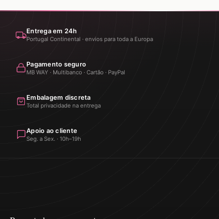
Entrega em 24h
Portugal Continental · envios para toda a Europa
Pagamento seguro
MB WAY · Multibanco · Cartão · PayPal
Embalagem discreta
Total privacidade na entrega
Apoio ao cliente
Seg. a Sex. · 10h–19h