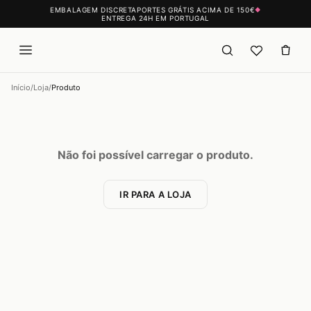
EMBALAGEM DISCRETA
PORTES GRÁTIS ACIMA DE 150€
◆
ENTREGA 24H EM PORTUGAL
Início
/
Loja
/
Produto
Não foi possível carregar o produto.
IR PARA A LOJA