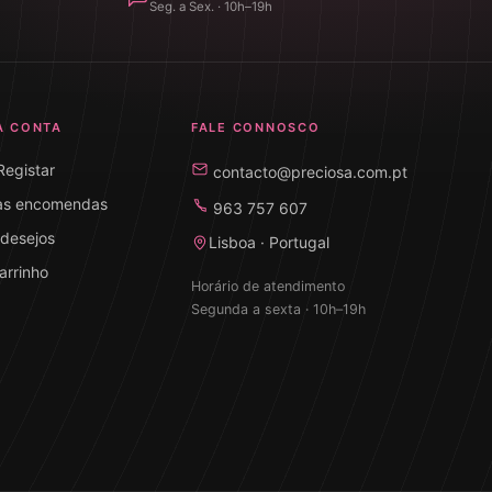
Seg. a Sex. · 10h–19h
A CONTA
FALE CONNOSCO
 Registar
contacto@preciosa.com.pt
as encomendas
963 757 607
 desejos
Lisboa · Portugal
arrinho
Horário de atendimento
Segunda a sexta · 10h–19h