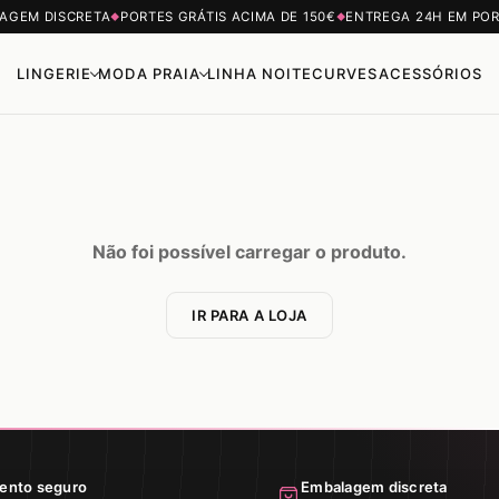
AGEM DISCRETA
PORTES GRÁTIS ACIMA DE 150€
ENTREGA 24H EM PO
◆
◆
LINGERIE
MODA PRAIA
LINHA NOITE
CURVES
ACESSÓRIOS
Não foi possível carregar o produto.
IR PARA A LOJA
ento seguro
Embalagem discreta