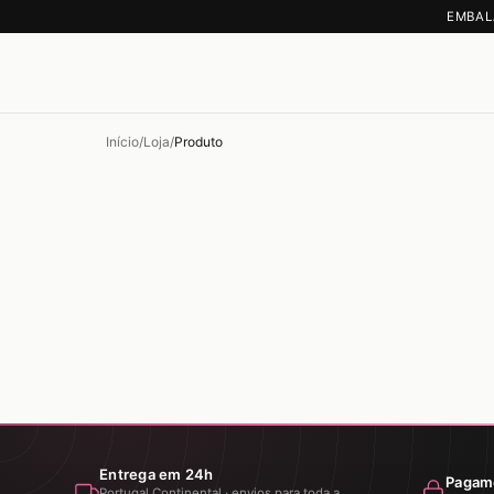
EMBAL
Início
/
Loja
/
Produto
Entrega em 24h
Pagam
Portugal Continental · envios para toda a