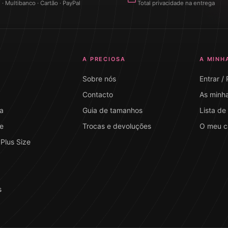
 Multibanco · Cartão · PayPal
Total privacidade na entrega
A PRECIOSA
A MINH
Sobre nós
Entrar /
Contacto
As minh
a
Guia de tamanhos
Lista de
e
Trocas e devoluções
O meu c
Plus Size
s