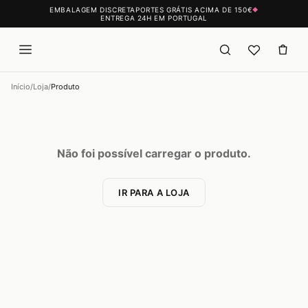
EMBALAGEM DISCRETA
PORTES GRÁTIS ACIMA DE 150€
◆
ENTREGA 24H EM PORTUGAL
Início
/
Loja
/
Produto
Não foi possível carregar o produto.
IR PARA A LOJA