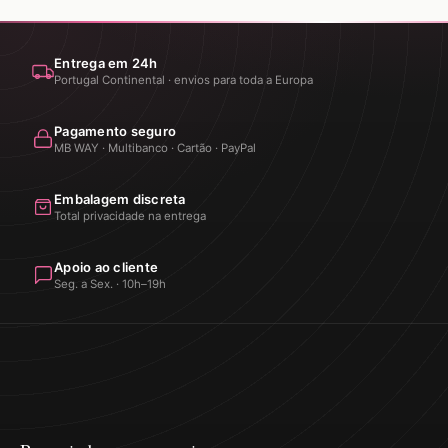
Entrega em 24h
Portugal Continental · envios para toda a Europa
Pagamento seguro
MB WAY · Multibanco · Cartão · PayPal
Embalagem discreta
Total privacidade na entrega
Apoio ao cliente
Seg. a Sex. · 10h–19h