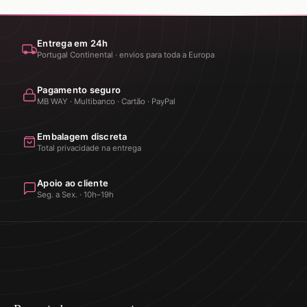
Entrega em 24h
Portugal Continental · envios para toda a Europa
Pagamento seguro
MB WAY · Multibanco · Cartão · PayPal
Embalagem discreta
Total privacidade na entrega
Apoio ao cliente
Seg. a Sex. · 10h–19h