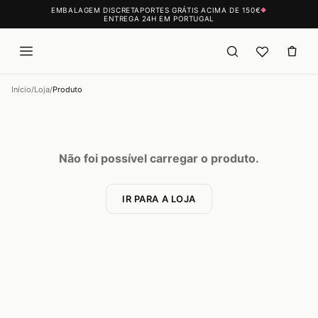
EMBALAGEM DISCRETA
PORTES GRÁTIS ACIMA DE 150€
◆
ENTREGA 24H EM PORTUGAL
Início
/
Loja
/
Produto
Não foi possível carregar o produto.
IR PARA A LOJA