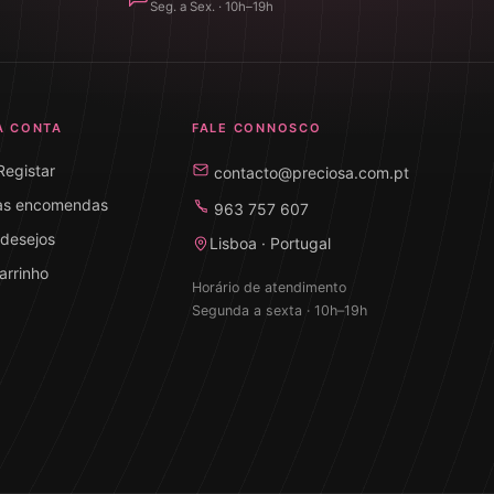
Seg. a Sex. · 10h–19h
A CONTA
FALE CONNOSCO
 Registar
contacto@preciosa.com.pt
as encomendas
963 757 607
 desejos
Lisboa · Portugal
arrinho
Horário de atendimento
Segunda a sexta · 10h–19h