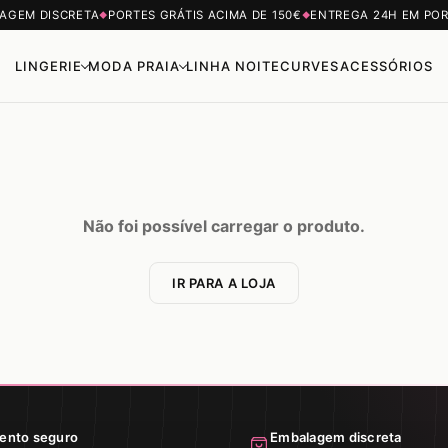
AGEM DISCRETA
PORTES GRÁTIS ACIMA DE 150€
ENTREGA 24H EM PO
◆
◆
LINGERIE
MODA PRAIA
LINHA NOITE
CURVES
ACESSÓRIOS
Não foi possível carregar o produto.
IR PARA A LOJA
ento seguro
Embalagem discreta