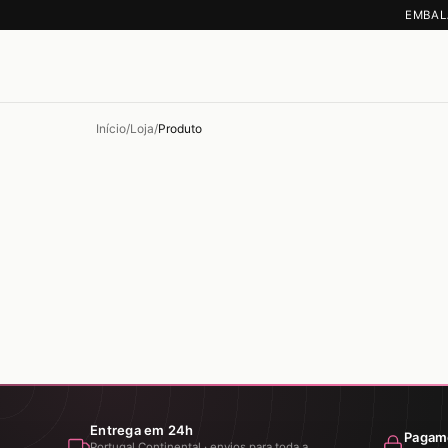
EMBAL
Início
/
Loja
/
Produto
Entrega em 24h
Pagam
Portugal Continental · envios para toda a