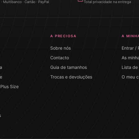
 Multibanco · Cartão · PayPal
Total privacidade na entrega
A PRECIOSA
A MINH
Sobre nós
Entrar /
Contacto
As minh
a
Guia de tamanhos
Lista de
e
Trocas e devoluções
O meu c
Plus Size
s