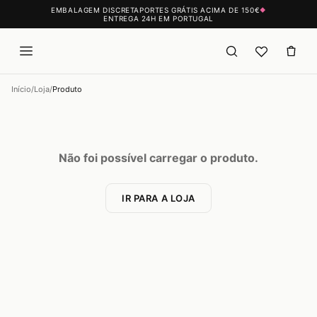
EMBALAGEM DISCRETA
PORTES GRÁTIS ACIMA DE 150€
◆
ENTREGA 24H EM PORTUGAL
Início
/
Loja
/
Produto
Não foi possível carregar o produto.
IR PARA A LOJA