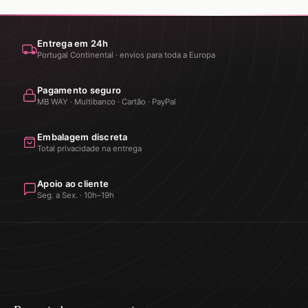
Entrega em 24h
Portugal Continental · envios para toda a Europa
Pagamento seguro
MB WAY · Multibanco · Cartão · PayPal
Embalagem discreta
Total privacidade na entrega
Apoio ao cliente
Seg. a Sex. · 10h–19h