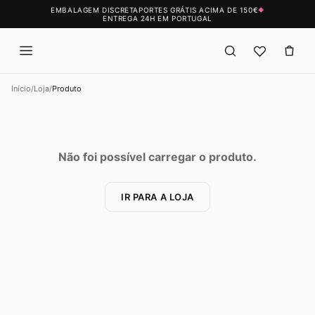
EMBALAGEM DISCRETA
PORTES GRÁTIS ACIMA DE 150€
◆
ENTREGA 24H EM PORTUGAL
Início
/
Loja
/
Produto
Não foi possível carregar o produto.
IR PARA A LOJA