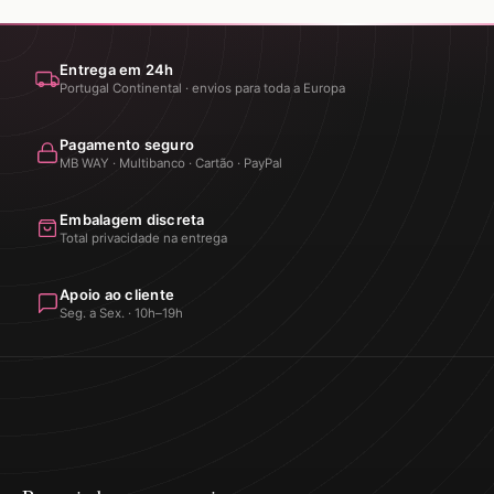
Entrega em 24h
Portugal Continental · envios para toda a Europa
Pagamento seguro
MB WAY · Multibanco · Cartão · PayPal
Embalagem discreta
Total privacidade na entrega
Apoio ao cliente
Seg. a Sex. · 10h–19h