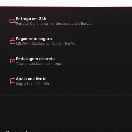
Entrega em 24h
Portugal Continental · envios para toda a Europa
Pagamento seguro
MB WAY · Multibanco · Cartão · PayPal
Embalagem discreta
Total privacidade na entrega
Apoio ao cliente
Seg. a Sex. · 10h–19h