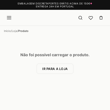
EMBALAGEM DISCRETA
PORTES GRÁTIS ACIMA DE 150€
◆
ENTREGA 24H EM PORTUGAL
Início
/
Loja
/
Produto
Não foi possível carregar o produto.
IR PARA A LOJA