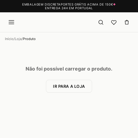
EMBALAGEM DISCRETA
PORTES GRÁTIS ACIMA DE 150€
◆
ENTREGA 24H EM PORTUGAL
Início
/
Loja
/
Produto
Não foi possível carregar o produto.
IR PARA A LOJA