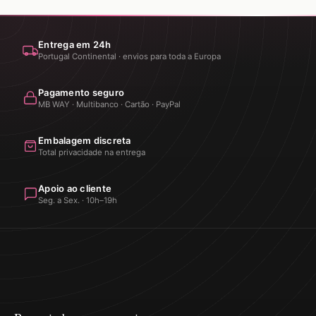
Entrega em 24h
Portugal Continental · envios para toda a Europa
Pagamento seguro
MB WAY · Multibanco · Cartão · PayPal
Embalagem discreta
Total privacidade na entrega
Apoio ao cliente
Seg. a Sex. · 10h–19h