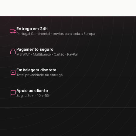
Entrega em 24h
Portugal Continental · envios para toda a Europa
Pagamento seguro
MB WAY · Multibanco · Cartão · PayPal
Embalagem discreta
Total privacidade na entrega
Apoio ao cliente
Seg. a Sex. · 10h–19h