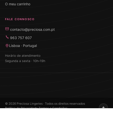
O meu carrinho
FALE CONNOSCO
contacto@preciosa.com.pt
963 757 607
Lisboa · Portugal
Horário de atendimento
Segunda a sexta · 10h–19h
©
2026
Preciosa Lingeries · Todos os direitos reservados
·
·
Política de Privacidade
Termos e Condições
Desenvolvido por Edilander Tôrres