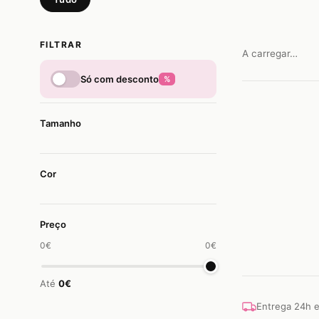
FILTRAR
A carregar…
Só com desconto
%
Tamanho
Cor
Preço
0€
0€
Até
0€
Entrega 24h 