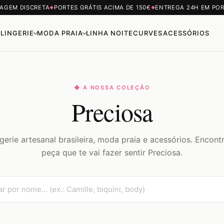
AGEM DISCRETA
PORTES GRÁTIS ACIMA DE 150€
ENTREGA 24H EM PO
◆
◆
LINGERIE
MODA PRAIA
LINHA NOITE
CURVES
ACESSÓRIOS
◆ A NOSSA COLEÇÃO
Preciosa
gerie artesanal brasileira, moda praia e acessórios. Encont
peça que te vai fazer sentir Preciosa.