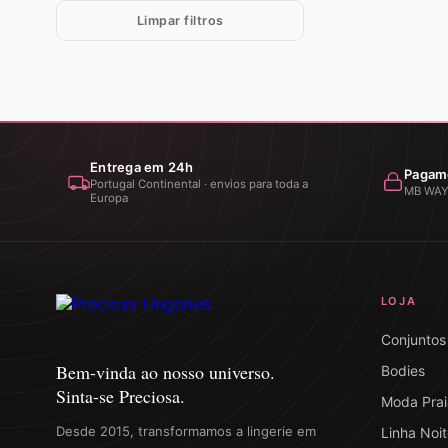
Limpar filtros
Entrega em 24h
Pagam
Portugal Continental · envios para toda a
MB WAY ·
Europa
LOJA
Conjuntos
Bem-vinda ao nosso universo.
Bodies
Sinta-se Preciosa.
Moda Prai
Desde 2015, transformamos a lingerie em
Linha Noit