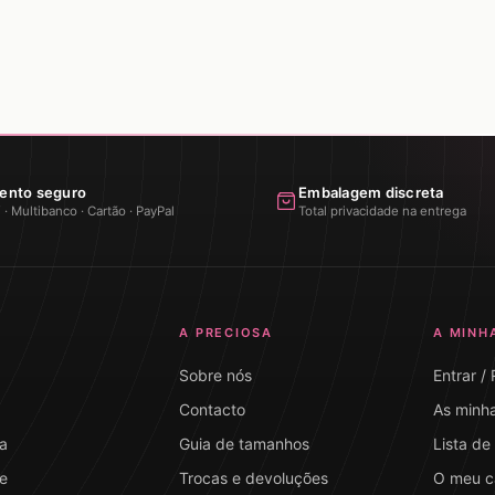
ento seguro
Embalagem discreta
 Multibanco · Cartão · PayPal
Total privacidade na entrega
A PRECIOSA
A MINH
Sobre nós
Entrar /
Contacto
As minh
a
Guia de tamanhos
Lista de
e
Trocas e devoluções
O meu c