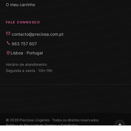
O meu carrinho
FALE CONNOSCO
contacto@preciosa.com.pt
963 757 607
Lisboa · Portugal
Horário de atendimento
Segunda a sexta · 10h–19h
©
2026
Preciosa Lingeries · Todos os direitos reservados
·
·
Política de Privacidade
Termos e Condições
Desenvolvido por Edilander Tôrres