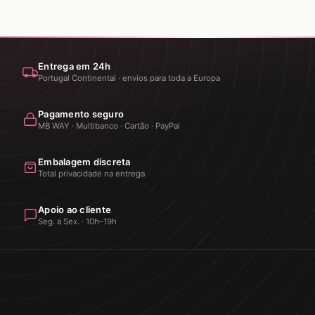
Entrega em 24h
Portugal Continental · envios para toda a Europa
Pagamento seguro
MB WAY · Multibanco · Cartão · PayPal
Embalagem discreta
Total privacidade na entrega
Apoio ao cliente
Seg. a Sex. · 10h–19h