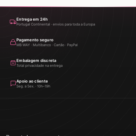
Entrega em 24h
Portugal Continental · envios para toda a Europa
Pagamento seguro
MB WAY · Multibanco · Cartão · PayPal
Embalagem discreta
Total privacidade na entrega
Apoio ao cliente
Seg. a Sex. · 10h–19h