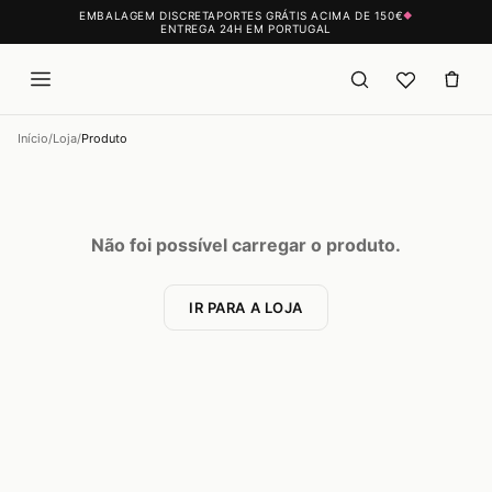
EMBALAGEM DISCRETA
PORTES GRÁTIS ACIMA DE 150€
◆
ENTREGA 24H EM PORTUGAL
Início
/
Loja
/
Produto
Não foi possível carregar o produto.
IR PARA A LOJA