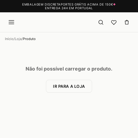
EMBALAGEM DISCRETA
PORTES GRÁTIS ACIMA DE 150€
◆
ENTREGA 24H EM PORTUGAL
Início
/
Loja
/
Produto
Não foi possível carregar o produto.
IR PARA A LOJA