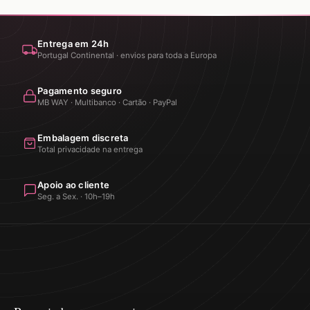
Entrega em 24h
Portugal Continental · envios para toda a Europa
Pagamento seguro
MB WAY · Multibanco · Cartão · PayPal
Embalagem discreta
Total privacidade na entrega
Apoio ao cliente
Seg. a Sex. · 10h–19h