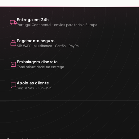
Entrega em 24h
Portugal Continental · envios para toda a Europa
Pagamento seguro
MB WAY · Multibanco · Cartão · PayPal
Embalagem discreta
Total privacidade na entrega
Apoio ao cliente
Seg. a Sex. · 10h–19h