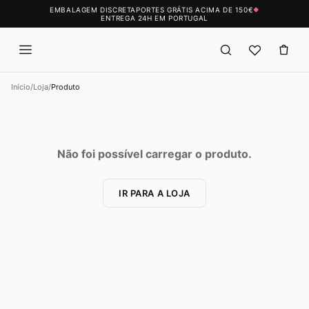
EMBALAGEM DISCRETA
PORTES GRÁTIS ACIMA DE 150€
◆
ENTREGA 24H EM PORTUGAL
Início
/
Loja
/
Produto
Não foi possível carregar o produto.
IR PARA A LOJA